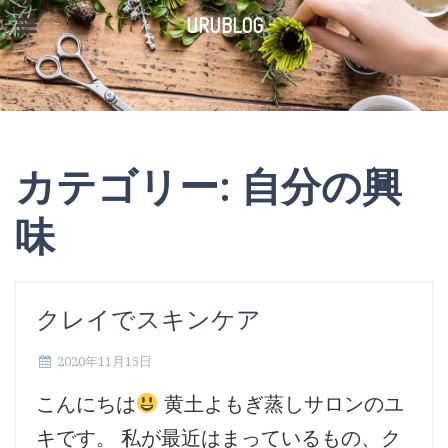
コ
URUBLOG
ン
テ
ン
ツ
カテゴリー:
自分の興
へ
ス
味
キ
ッ
クレイでスキンケア
プ
2020年11月15日
こんにちは
黄土よもぎ蒸しサロンのユ
キです。 私が最近はまっているもの、ク