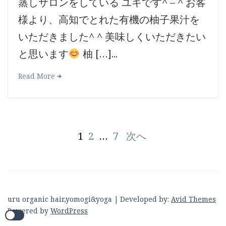
蒸しサロンをしている ユキです^ – ^ お客
様より、高知でとれた有機の柚子果汁を
いただきました^ ^ 美味しくいただきたい
と思います
柚 […]...
Read More
投
1
2
…
7
次へ
稿
の
ペ
uru organic hair,yomogi&yoga | Developed by:
Avid Themes
Powered by
WordPress
ー