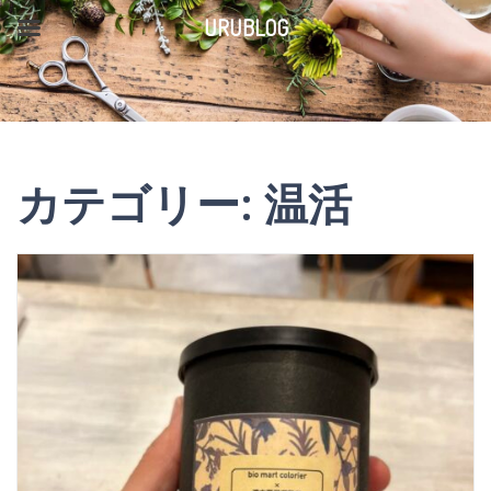
コ
URUBLOG
ン
テ
ン
ツ
カテゴリー:
温活
へ
ス
キ
ッ
プ