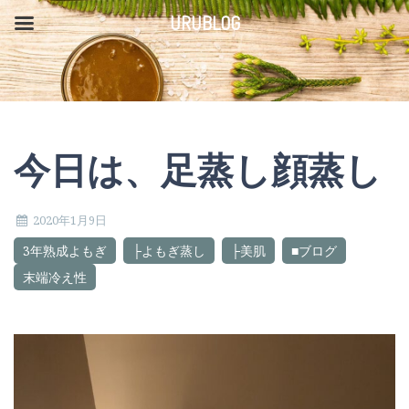
コ
URUBLOG
ン
テ
ン
ツ
今日は、足蒸し顔蒸し
へ
ス
2020年1月9日
キ
3年熟成よもぎ
├よもぎ蒸し
├美肌
■ブログ
ッ
末端冷え性
プ