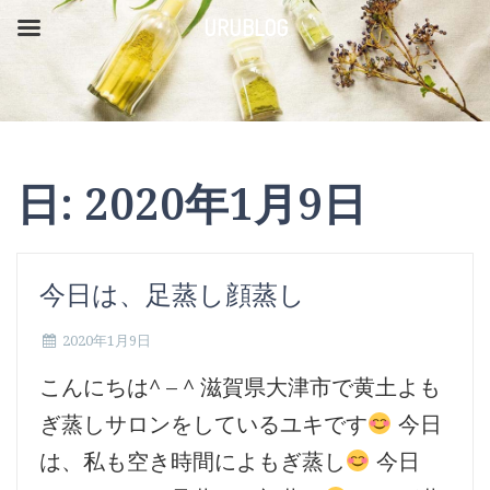
コ
URUBLOG
ン
テ
ン
ツ
日:
2020年1月9日
へ
ス
キ
今日は、足蒸し顔蒸し
ッ
2020年1月9日
プ
こんにちは^ – ^ 滋賀県大津市で黄土よも
ぎ蒸しサロンをしているユキです
今日
は、私も空き時間によもぎ蒸し
今日