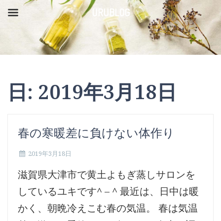
コ
URUBLOG
ン
テ
ン
ツ
日:
2019年3月18日
へ
ス
キ
春の寒暖差に負けない体作り
ッ
2019年3月18日
プ
滋賀県大津市で黄土よもぎ蒸しサロンを
しているユキです^ – ^ 最近は、日中は暖
かく、朝晩冷えこむ春の気温。 春は気温