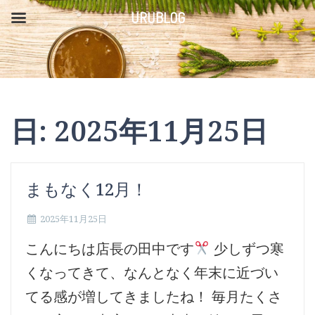
コ
URUBLOG
ン
テ
ン
ツ
日:
2025年11月25日
へ
ス
キ
まもなく12月！
ッ
2025年11月25日
プ
こんにちは店長の田中です
少しずつ寒
くなってきて、なんとなく年末に近づい
てる感が増してきましたね！ 毎月たくさ