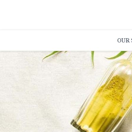
コ
ン
テ
ン
OUR
ツ
へ
ス
キ
ッ
プ