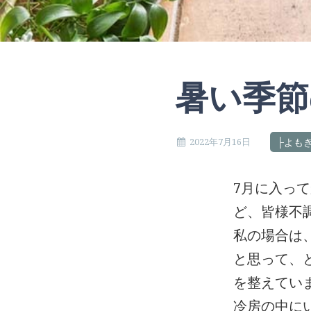
暑い季節
2022年7月16日
├よも
7月に入っ
ど、皆様不
私の場合は
と思って、
を整えてい
冷房の中に