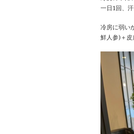
一日1回、
冷房に弱い
鮮人参)＋