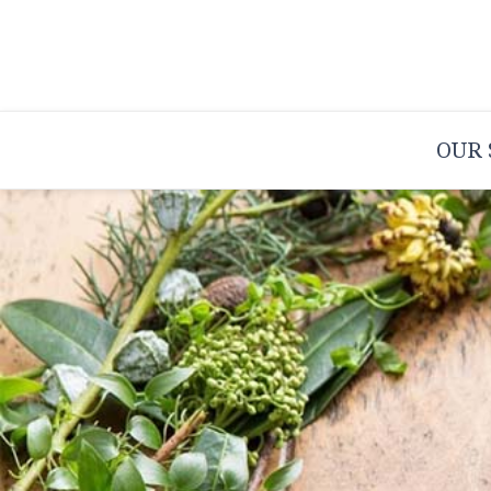
コ
ン
テ
ン
OUR
ツ
へ
ス
キ
ッ
プ