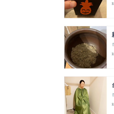
R
R
R