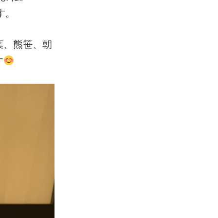
です。
葉、熊笹、朝
す