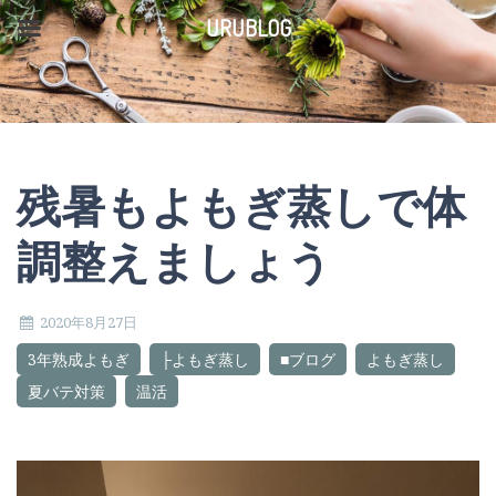
コ
URUBLOG
ン
テ
ン
ツ
残暑もよもぎ蒸しで体
へ
ス
調整えましょう
キ
ッ
2020年8月27日
プ
3年熟成よもぎ
├よもぎ蒸し
■ブログ
よもぎ蒸し
夏バテ対策
温活