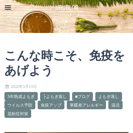
コ
URUBLOG
ン
テ
ン
ツ
こんな時こそ、免疫を
へ
ス
あげよう
キ
ッ
2020年3月19日
プ
3年熟成よもぎ
├よもぎ蒸し
■ブログ
よもぎ蒸し
ウイルス予防
免疫アップ
寒暖差アレルギー
温活
花粉症対策