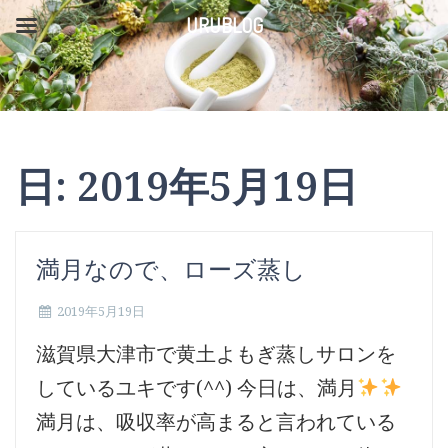
コ
URUBLOG
ン
テ
ン
ツ
日:
2019年5月19日
へ
ス
キ
満月なので、ローズ蒸し
ッ
2019年5月19日
プ
滋賀県大津市で黄土よもぎ蒸しサロンを
しているユキです(^^) 今日は、満月
満月は、吸収率が高まると言われている