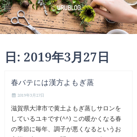
コ
URUBLOG
ン
テ
ン
ツ
日:
2019年3月27日
へ
ス
キ
春バテには漢方よもぎ蒸
ッ
2019年3月27日
プ
滋賀県大津市で黄土よもぎ蒸しサロンを
しているユキです(^^) この暖かくなる春
の季節に毎年、調子が悪くなるというお