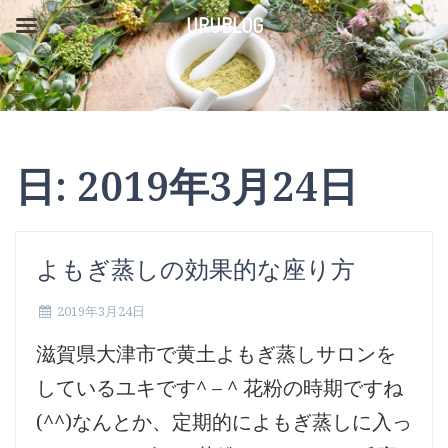
コ
URUBLOG
ン
テ
ン
ツ
日:
2019年3月24日
へ
ス
キ
よもぎ蒸しの効果的な座り方
ッ
2019年3月24日
プ
滋賀県大津市で黄土よもぎ蒸しサロンを
しているユキです^ – ^ 花粉の時期ですね
(^^)なんとか、定期的によもぎ蒸しに入っ