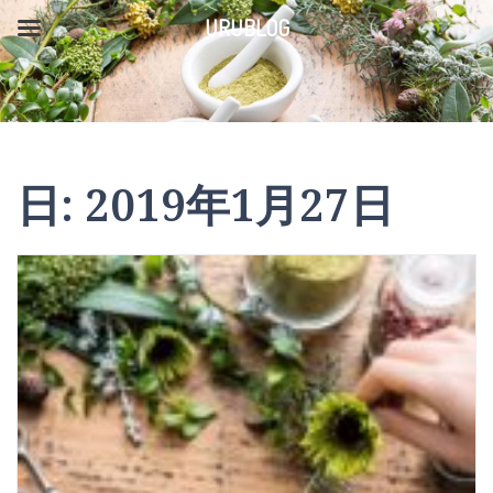
コ
URUBLOG
ン
テ
ン
ツ
日:
2019年1月27日
へ
ス
キ
ッ
プ